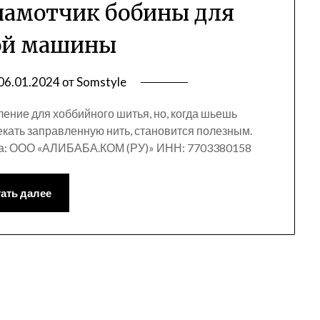
намотчик бобины для
ой машины
06.01.2024
от
Somstyle
ение для хоббийного шитья, но, когда шьешь
екать заправленную нить, становится полезным.
ма: ООО «АЛИБАБА.КОМ (РУ)» ИНН: 7703380158
ать далее