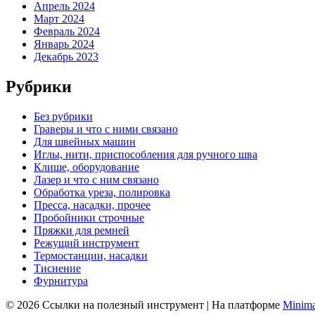
Апрель 2024
Март 2024
Февраль 2024
Январь 2024
Декабрь 2023
Рубрики
Без рубрики
Граверы и что с ними связано
Для швейных машин
Иглы, нити, приспособления для ручного шва
Клише, оборудование
Лазер и что с ним связано
Обработка уреза, полировка
Пресса, насадки, прочее
Пробойники строчные
Пряжки для ремней
Режущий инструмент
Термостанции, насадки
Тиснение
Фурнитура
© 2026 Ссылки на полезный инструмент
| На платформе
Minima